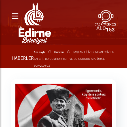
☰
ÇAĞRI MERKEZİ
153
ALO
Anasayfa
Gündem
BAŞKAN FİLİZ GENCAN: “BİZ BU
HABERLER
ZAFERİ, BU CUMHURİYETİ VE BU GURURU ATATÜRK’E
BORÇLUYUZ”