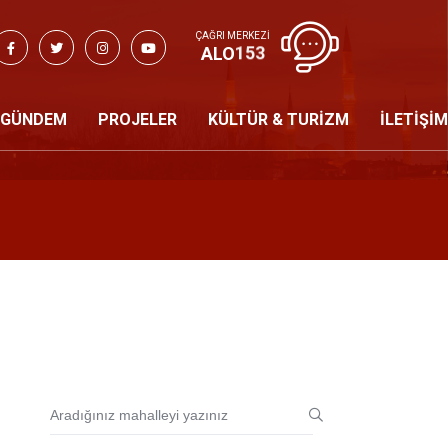
ÇAĞRI MERKEZİ
ALO
153
GÜNDEM
PROJELER
KÜLTÜR & TURİZM
İLETİŞİM