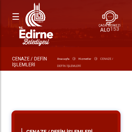
☰
ÇAĞRI MERKEZİ
153
ALO
CENAZE / DEFİN
Anasayfa
Hizmetler
CENAZE /
İŞLEMLERİ
DEFİN İŞLEMLERİ
CENAZE / DEFİN İŞLEMLERİ