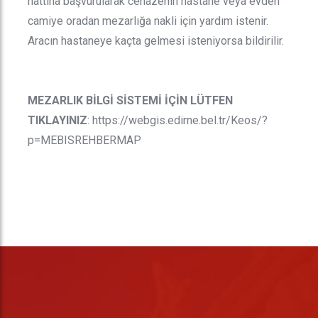
hattına başvurularak cenazenin hastane veya evden
camiye oradan mezarlığa nakli için yardım istenir.
Aracın hastaneye kaçta gelmesi isteniyorsa bildirilir.
MEZARLIK BİLGİ SİSTEMİ İÇİN LÜTFEN
TIKLAYINIZ
:
https://webgis.edirne.bel.tr/Keos/?
p=MEBISREHBERMAP