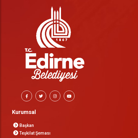
Kurumsal
Başkan
Teşkilat Şeması