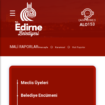
☰
ÇAĞRI MERKEZİ
153
ALO
MALI RAPORLAR
Anasayfa
Kurumsal
Mali Raporlar
Meclis Üyeleri
Belediye Encümeni