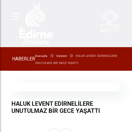
☰
ÇAĞRI MERKEZİ
153
ALO
Anasayfa
Gündem
HALUK LEVENT EDİRNELİLERE
HABERLER
UNUTULMAZ BİR GECE YAŞATTI
HALUK LEVENT EDİRNELİLERE
UNUTULMAZ BİR GECE YAŞATTI