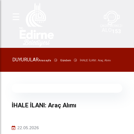
☰
ÇAĞRI MERKEZİ
ALO
153
DUYURULAR
Anasayfa
Gündem
İHALE İLANI: Araç Alımı
İHALE İLANI: Araç Alımı
22.05.2026