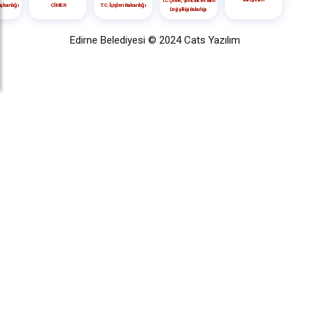
T.C. Çevre, Şehircilik ve İklim
CİMER
T.C. İçişleri Bakanlığı
şkanlığı
Değişikliği Bakanlığı
Edirne Belediyesi © 2024
Cats Yazılım