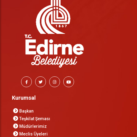
Kurumsal
Başkan
Teşkilat Şeması
Müdürlerimiz
Meclis Üyeleri