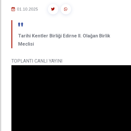
01.10.2025
"
Tarihi Kentler Birliği Edirne II. Olağan Birlik
Meclisi
TOPLANTI CANLI YAYINI