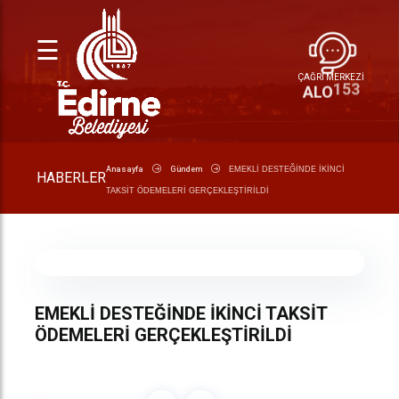
☰
ÇAĞRI MERKEZİ
153
ALO
Anasayfa
Gündem
EMEKLİ DESTEĞİNDE İKİNCİ
HABERLER
TAKSİT ÖDEMELERİ GERÇEKLEŞTİRİLDİ
EMEKLİ DESTEĞİNDE İKİNCİ TAKSİT
ÖDEMELERİ GERÇEKLEŞTİRİLDİ