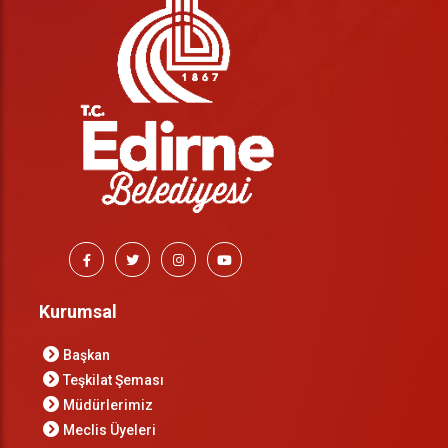
Kurumsal
Başkan
Teşkilat Şeması
Müdürlerimiz
Meclis Üyeleri