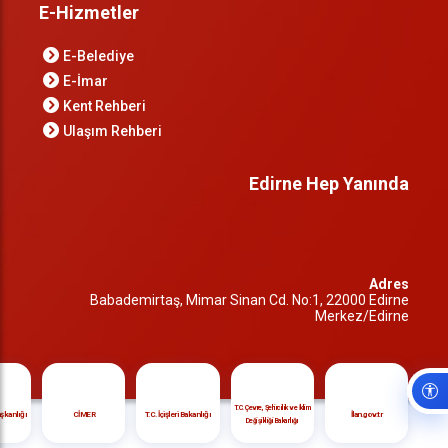
E-Hizmetler
E-Belediye
E-İmar
Kent Rehberi
Ulaşım Rehberi
Edirne Hep Yanında
Adres
Babademirtaş, Mimar Sinan Cd. No:1, 22000 Edirne
Merkez/Edirne
T.C. Çevre, Şehircilik ve İklim
şkanlığı
CİMER
T.C. İçişleri Bakanlığı
İlan.gov.tr
Değişikliği Bakanlığı