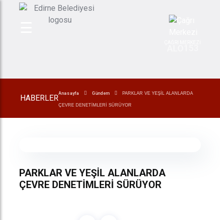
☰
ÇAĞRI MERKEZİ
153
ALO
Anasayfa
Gündem
PARKLAR VE YEŞİL ALANLARDA
HABERLER
ÇEVRE DENETİMLERİ SÜRÜYOR
PARKLAR VE YEŞİL ALANLARDA
ÇEVRE DENETİMLERİ SÜRÜYOR