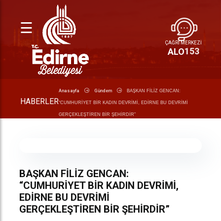
☰
ÇAĞRI MERKEZİ
ALO
153
Anasayfa
Gündem
BAŞKAN FİLİZ GENCAN:
HABERLER
“CUMHURİYET BİR KADIN DEVRİMİ, EDİRNE BU DEVRİMİ
GERÇEKLEŞTİREN BİR ŞEHİRDİR”
BAŞKAN FİLİZ GENCAN:
“CUMHURİYET BİR KADIN DEVRİMİ,
EDİRNE BU DEVRİMİ
GERÇEKLEŞTİREN BİR ŞEHİRDİR”