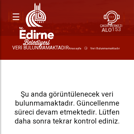
☰
ÇAĞRI MERKEZİ
153
ALO
VERI BULUNMAMAKTADIR
Anasayfa
Veri Bulunmamaktadır
Şu anda görüntülenecek veri
bulunmamaktadır. Güncellenme
süreci devam etmektedir. Lütfen
daha sonra tekrar kontrol ediniz.