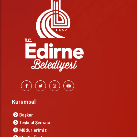
Kurumsal
Başkan
Teşkilat Şeması
Müdürlerimiz