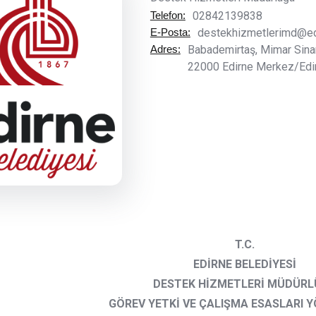
Telefon:
02842139838
E-Posta:
destekhizmetlerimd@edi
Adres:
Babademirtaş, Mimar Sinan
22000 Edirne Merkez/Edi
T.C.
EDİRNE BELEDİYESİ
DESTEK HİZMETLERİ MÜDÜR
GÖREV YETKİ VE ÇALIŞMA ESASLARI 