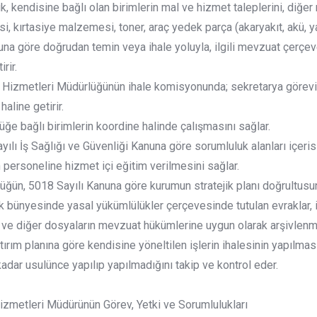
k, kendisine bağlı olan birimlerin mal ve hizmet taleplerini, diğe
, kırtasiye malzemesi, toner, araç yedek parça (akaryakıt, akü, yağ,
una göre doğrudan temin veya ihale yoluyla, ilgili mevzuat çerç
rir.
Hizmetleri Müdürlüğünün ihale komisyonunda; sekretarya görevin
aline getirir.
üğe bağlı birimlerin koordine halinde çalışmasını sağlar.
yılı İş Sağlığı ve Güvenliği Kanuna göre sorumluluk alanları içeris
n personeline hizmet içi eğitim verilmesini sağlar.
ğün, 5018 Sayılı Kanuna göre kurumun stratejik planı doğrultusunda
k bünyesinde yasal yükümlülükler çerçevesinde tutulan evraklar, i
 ve diğer dosyaların mevzuat hükümlerine uygun olarak arşivlenme
atırım planına göre kendisine yöneltilen işlerin ihalesinin yapılması
kadar usulünce yapılıp yapılmadığını takip ve kontrol eder.
zmetleri Müdürünün Görev, Yetki ve Sorumlulukları