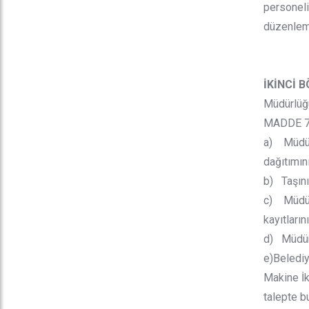
personelin
düzenleme
İKİNCİ 
Müdürlüğü
MADDE 7 -
a) Müdürl
dağıtımını
b) Taşını
c) Müdürl
kayıtların
d) Müdürl
e)Belediy
Makine İk
talepte b