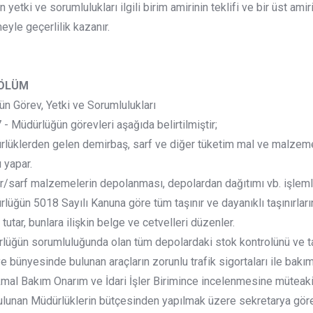
 yetki ve sorumlulukları ilgili birim amirinin teklifi ve bir üst amir
yle geçerlilik kazanır.
BÖLÜM
n Görev, Yetki ve Sorumlulukları
 Müdürlüğün görevleri aşağıda belirtilmiştir;
üklerden gelen demirbaş, sarf ve diğer tüketim mal ve malzemesin
 yapar.
r/sarf malzemelerin depolanması, depolardan dağıtımı vb. işlemle
üğün 5018 Sayılı Kanuna göre tüm taşınır ve dayanıklı taşınırların,
ı tutar, bunlara ilişkin belge ve cetvelleri düzenler.
üğün sorumluluğunda olan tüm depolardaki stok kontrolünü ve ta
e bünyesinde bulunan araçların zorunlu trafik sigortaları ile bakı
mal Bakım Onarım ve İdari İşler Birimince incelenmesine müteak
ulunan Müdürlüklerin bütçesinden yapılmak üzere sekretarya görev