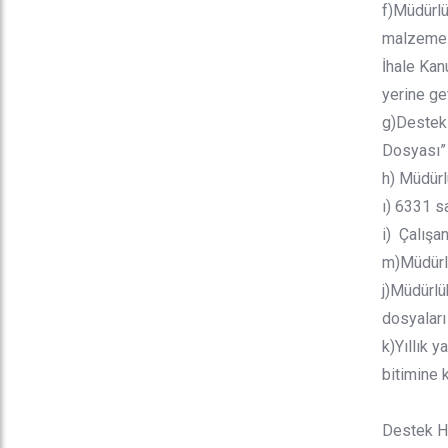
f)Müdürlü
malzemesi
İhale Kan
yerine geti
g)Destek 
Dosyası” h
h) Müdürl
ı) 6331 sa
i) Çalışa
m)Müdürlü
j)Müdürlü
dosyaları
k)Yıllık y
bitimine 
Destek Hi