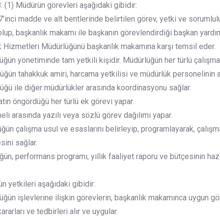
(1) Müdürün görevleri aşağıdaki gibidir:
7’inci madde ve alt bentlerinde belirtilen görev, yetki ve sorumlul
lup, başkanlık makamı ile başkanın görevlendirdiği başkan yardım
 Hizmetleri Müdürlüğünü başkanlık makamına karşı temsil eder.
üğün yönetiminde tam yetkili kişidir. Müdürlüğün her türlü çalışma
üğün tahakkuk amiri, harcama yetkilisi ve müdürlük personelinin a
üğü ile diğer müdürlükler arasında koordinasyonu sağlar.
tın öngördüğü her türlü ek görevi yapar.
eli arasında yazılı veya sözlü görev dağılımı yapar.
ğün çalışma usul ve esaslarını belirleyip, programlayarak, çalış
sini sağlar.
ğün, performans programı, yıllık faaliyet raporu ve bütçesinin ha
n yetkileri aşağıdaki gibidir:
üğün işlevlerine ilişkin görevlerin, başkanlık makamınca uygun g
rarları ve tedbirleri alır ve uygular.