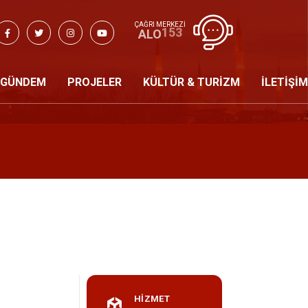
ÇAĞRI MERKEZİ
153
ALO
GÜNDEM
PROJELER
KÜLTÜR & TURİZM
İLETİŞİM
HİZMET