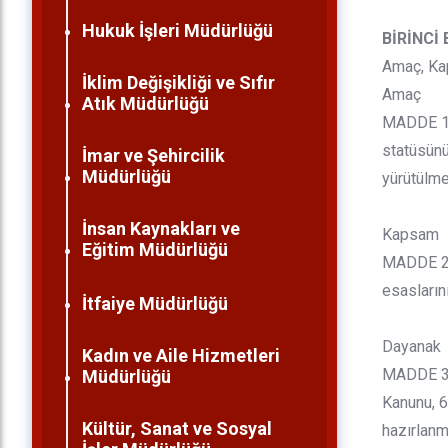
Hukuk İşleri Müdürlüğü
BİRİNCİ
Amaç, Kap
İklim Değişikliği ve Sıfır
Amaç
Atık Müdürlüğü
MADDE 1 -
statüsünü
İmar ve Şehircilik
Müdürlüğü
yürütülme
İnsan Kaynakları ve
Kapsam
Eğitim Müdürlüğü
MADDE 2 -
esasların
İtfaiye Müdürlüğü
Dayanak
Kadın ve Aile Hizmetleri
MADDE 3 
Müdürlüğü
Kanunu, 6
Kültür, Sanat ve Sosyal
hazırlanmı