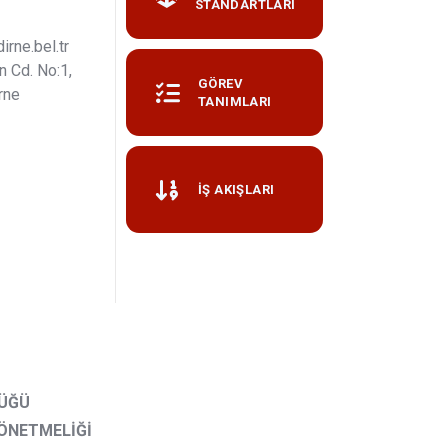
STANDARTLARI
rne.bel.tr
 Cd. No:1,
GÖREV
rne
TANIMLARI
İŞ AKIŞLARI
LÜĞÜ
YÖNETMELİĞİ