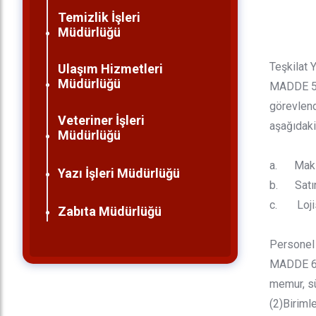
Temizlik İşleri
Müdürlüğü
Teşkilat 
Ulaşım Hizmetleri
Müdürlüğü
MADDE 5 -
görevlend
Veteriner İşleri
aşağıdaki 
Müdürlüğü
a. Makine
Yazı İşleri Müdürlüğü
b. Satın
c. Lojis
Zabıta Müdürlüğü
Personel
MADDE 6 -
memur, sü
(2)Biriml