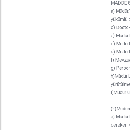
MADDE 8: 
a) Müdür,
yükümlü o
b) Destek
c) Müdürl
d) Müdürl
e) Müdürl
f) Mevzua
g) Person
h)Müdürlü
yürütülme
ı)Müdürlü
(2)Müdürü
a) Müdürl
gereken ka