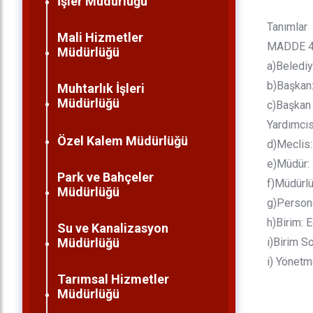
İşler Müdürlüğü
Tanımlar
Mali Hizmetler
MADDE 4 
Müdürlüğü
a)Belediy
b)Başkan:
Muhtarlık İşleri
Müdürlüğü
c)Başkan 
Yardımcıs
Özel Kalem Müdürlüğü
d)Meclis:
e)Müdür:
Park ve Bahçeler
f)Müdürl
Müdürlüğü
g)Persone
h)Birim: 
Su ve Kanalizasyon
ı)Birim S
Müdürlüğü
i) Yönetm
Tarımsal Hizmetler
Müdürlüğü