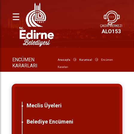
☰
ÇAĞRI MERKEZİ
ALO
153
ENCÜMEN
Anasayfa
Kurumsal
Encümen
KARARLARI
Kararları
Meclis Üyeleri
Belediye Encümeni