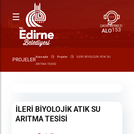
☰
ÇAĞRI MERKEZİ
153
ALO
Anasayfa
Projeler
İLERİ BİYOLOJİK ATIK SU
PROJELER
ARITMA TESİSİ
İLERİ BİYOLOJİK ATIK SU
ARITMA TESİSİ